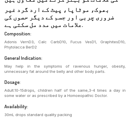
بھوک، موٹاپا، پیٹ کے ارد گرد غیر
ضروری چربی اور جسم کے دیگر حصوں کی
علامات میں مدد مل سکتی ہے.
Composition:
Adonis VernD3, Calc CarbD10, Fucus VesD1, GraphitesD10,
Phytolacca BerD2
General Indication:
May help in the symptoms of ravenous hunger, obesity,
unnecessary fat around the belly and other body parts.
Dosage:
Adult:10-15drops, children half of the same,3-4 times a day in
some water or as prescribed by a Homoeopathic Doctor.
Availability:
30mL drops standard quality packing