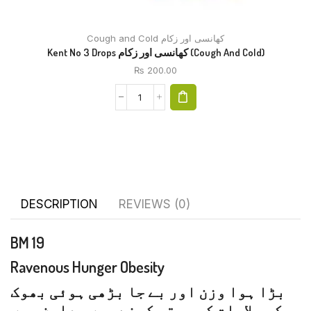
Cough and Cold کھانسی اور زکام
Kent No 3 Drops کھانسی اور زکام (Cough And Cold)
₨
200.00
DESCRIPTION
REVIEWS (0)
BM 19
Ravenous Hunger Obesity
بڑا ہوا وزن اور بے جا بڑھی ہوئی بھوک
کی علامات کو بہتر کرنے میں معاون ہیں