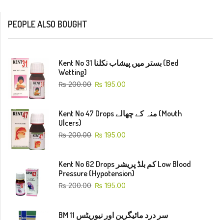
PEOPLE ALSO BOUGHT
Kent No 31 بستر میں پیشاب نکلنا (Bed
Wetting)
₨
200.00
₨
195.00
Kent No 47 Drops منہ کے چھالے (Mouth
Ulcers)
₨
200.00
₨
195.00
Kent No 62 Drops کم بلڈ پریشر Low Blood
Pressure (Hypotension)
₨
200.00
₨
195.00
BM 11 سر درد مائیگرین اور نیوریٹس