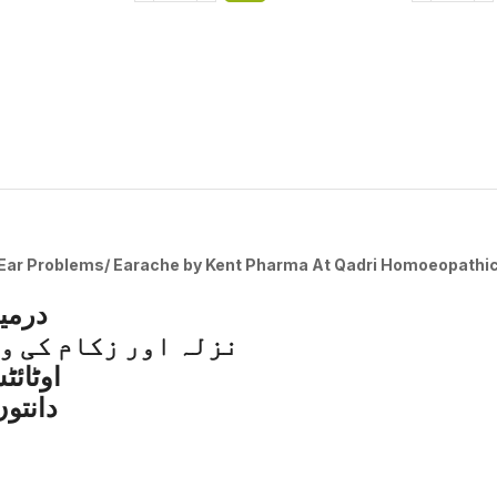
Ear Problems/ Earache
by Kent Pharma At Qadri Homoeopathi
درمی
نزلہ اور زکام کی و
اوٹائٹ
دانتو