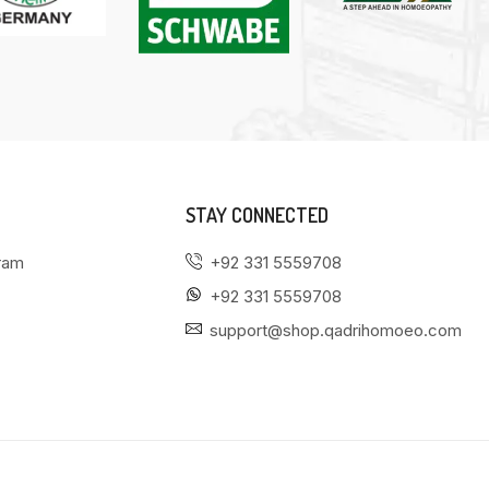
STAY CONNECTED
gram
+92 331 5559708
+92 331 5559708
support@shop.qadrihomoeo.com