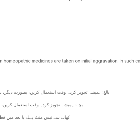
 homeopathic medicines are taken on initial aggravation. In such ca
بالغ: ہمیشہ تجویز کردہ وقت استعمال کریں، بصورت دیگر، بالغوں کو 3 گھنٹے کے وقفے سے دن میں چار بار 10 سے 15 ق
بچے: ہمیشہ تجویز کردہ وقت استعمال کریں، بصورت دیگر، بچوں کو
کھانے سے تیس منٹ پہلے یا بعد میں ق