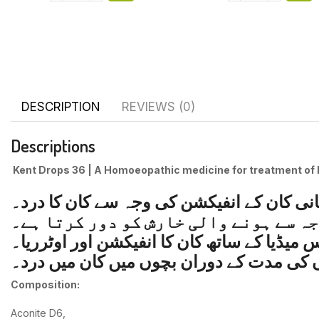
DESCRIPTION
REVIEWS (0)
Descriptions
Kent Drops 36 | A Homoeopathic medicine for treatment of
انی کان کے انفیکشن کی وجہ سے کان کا درد۔
جہ سے ہونے والی خارش کو دور کرتا ہے۔
س میڈیا کے ساتھ کان کا انفیکشن اور اوٹرریا۔
ں کی مدت کے دوران بچوں میں کان میں درد۔
Composition:
Aconite D6,