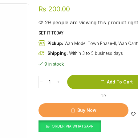
₨
200.00
29 people are viewing this product righ
GET IT TODAY
Pickup:
Wah Model Town Phase-II, Wah Cant
Shipping:
Within 3 to 5 business days
9 in stock
Add To Cart
OR
Buy Now
ORDER VIA WHATSAPP