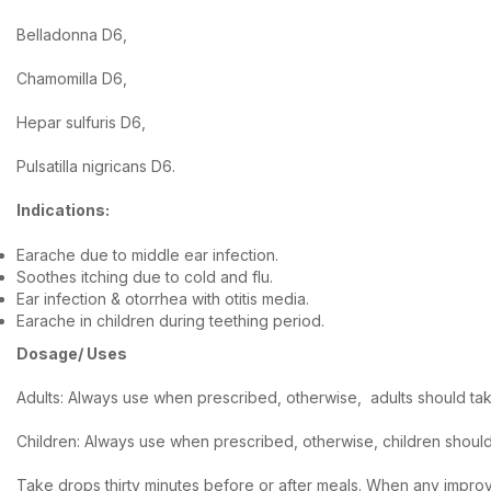
Belladonna D6,
Chamomilla D6,
Hepar sulfuris D6,
Pulsatilla nigricans D6.
Indications:
Earache due to middle ear infection.
Soothes itching due to cold and flu.
Ear infection & otorrhea with otitis media.
Earache in children during teething period.
Dosage/ Uses
Adults: Always use when prescribed, otherwise, adults should take 
Children: Always use when prescribed, otherwise, children shoul
Take drops thirty minutes before or after meals. When any improv