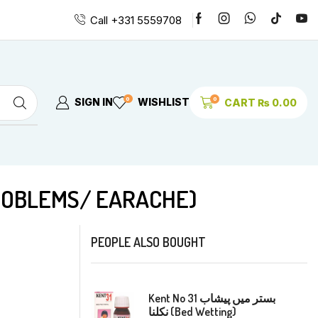
Call +331 5559708
0
0
SIGN IN
WISHLIST
CART
₨
0.00
کان کے مسائل/ کان میں د (EAR PROBLEMS/ EARACHE)
PEOPLE ALSO BOUGHT
Kent No 31 بستر میں پیشاب
نکلنا (Bed Wetting)