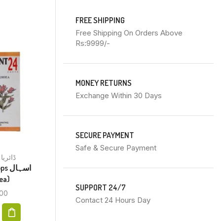
FREE SHIPPING
Free Shipping On Orders Above
Rs:9999/-
MONEY RETURNS
Exchange Within 30 Days
SECURE PAYMENT
Safe & Secure Payment
Prostate پروسٹیٹ
Diarrhoea ڈائریا
Kent No 25 Drops پروسٹیٹ کے
اسہا
ea)
مسائل (Prostate Problems)
SUPPORT 24/7
00
₨
200.00
Contact 24 Hours Day