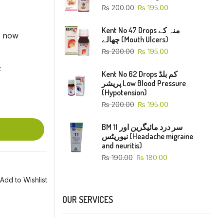
₨
200.00
₨
195.00
Kent No 47 Drops منہ کے
t now
چھالے (Mouth Ulcers)
₨
200.00
₨
195.00
t
Kent No 62 Drops کم بلڈ
پریشر Low Blood Pressure
(Hypotension)
₨
200.00
₨
195.00
BM 11 سر درد مائیگرین اور
نیوریٹس (Headache migraine
and neuritis)
₨
190.00
₨
180.00
Add to Wishlist
OUR SERVICES