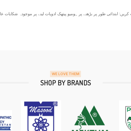
 کریں: ابتدائی طور پر بڑھنے پر ہومیو پیتھک ادویات لینے پر موجودہ شکای
WE LOVE THEM
SHOP BY BRANDS