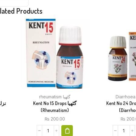
lated Products
rheumatism گٹھیا
Kent No 24 Drops ل
Kent No 15 Drops گٹھیا
(Rheumatism)
(Diarrho
₨
200.00
₨
200.