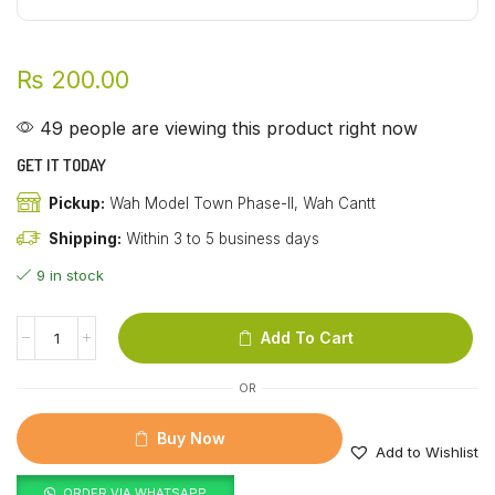
₨
200.00
49 people are viewing this product right now
GET IT TODAY
Pickup:
Wah Model Town Phase-II, Wah Cantt
Shipping:
Within 3 to 5 business days
9 in stock
Add To Cart
OR
Buy Now
Add to Wishlist
ORDER VIA WHATSAPP