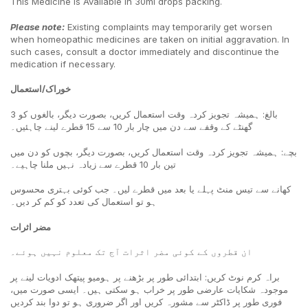
This Medicine is Available in 30ml drops packing.
Please note
:
Existing complaints may temporarily get worsen
when homeopathic medicines are taken on initial aggravation. In
such cases, consult a doctor immediately and discontinue the
medication if necessary.
خوراک/استعمال
بالغ: ہمیشہ تجویز کردہ وقت استعمال کریں، بصورت دیگر، بالغوں کو 3
گھنٹے کے وقفے سے دن میں چار بار 10 سے 15 قطرے لینے چاہئیں۔
بچے: ہمیشہ تجویز کردہ وقت استعمال کریں، بصورت دیگر، بچوں کو دن میں
تین بار 10 قطرے سے زیادہ نہیں ملنا چاہیے۔
کھانے سے تیس منٹ پہلے یا بعد میں قطرے لیں۔ جب کوئی بہتری محسوس
ہو تو استعمال کی تعدد کو کم کر دیں۔
مضر اثرات
ان قطروں کے کوئی مضر اثرات آج تک معلوم نہیں ہوئے۔
براہ کرم نوٹ کریں: ابتدائی طور پر بڑھنے پر ہومیو پیتھک ادویات لینے پر
موجودہ شکایات عارضی طور پر خراب ہو سکتی ہیں۔ ایسی صورت میں،
فوری طور پر ڈاکٹر سے مشورہ کریں اور اگر ضروری ہو تو دوا بند کردیں