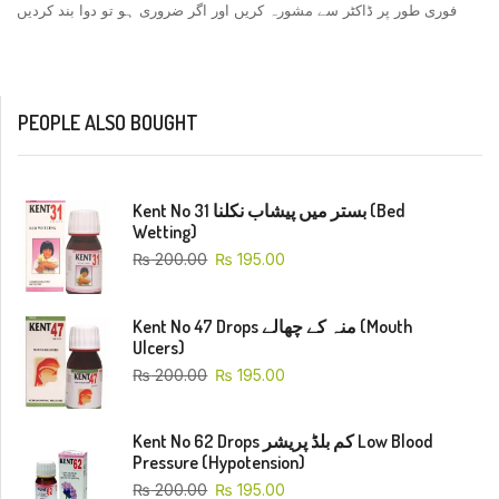
فوری طور پر ڈاکٹر سے مشورہ کریں اور اگر ضروری ہو تو دوا بند کردیں
PEOPLE ALSO BOUGHT
Kent No 31 بستر میں پیشاب نکلنا (Bed
Wetting)
₨
200.00
₨
195.00
Kent No 47 Drops منہ کے چھالے (Mouth
Ulcers)
₨
200.00
₨
195.00
Kent No 62 Drops کم بلڈ پریشر Low Blood
Pressure (Hypotension)
₨
200.00
₨
195.00