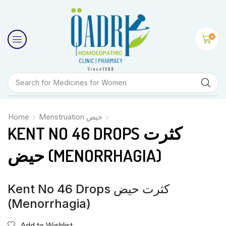
0
Search for
Medicines for Women
Home
Menstruation حیض
KENT NO 46 DROPS کثرت
حیض (MENORRHAGIA)
Kent No 46 Drops کثرت حیض
(Menorrhagia)
Add to Wishlist