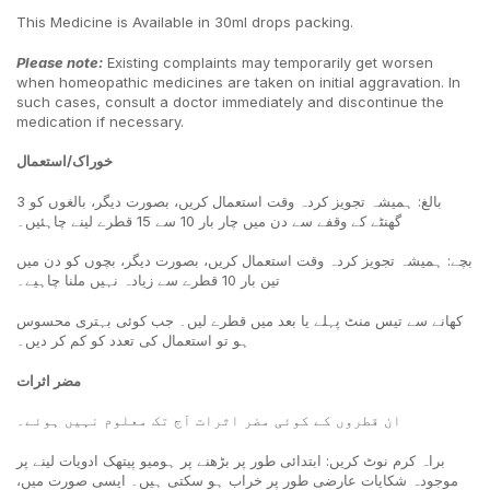
This Medicine is Available in 30ml drops packing.
Please note
:
Existing complaints may temporarily get worsen
when homeopathic medicines are taken on initial aggravation. In
such cases, consult a doctor immediately and discontinue the
medication if necessary.
خوراک/استعمال
بالغ: ہمیشہ تجویز کردہ وقت استعمال کریں، بصورت دیگر، بالغوں کو 3
گھنٹے کے وقفے سے دن میں چار بار 10 سے 15 قطرے لینے چاہئیں۔
بچے: ہمیشہ تجویز کردہ وقت استعمال کریں، بصورت دیگر، بچوں کو دن میں
تین بار 10 قطرے سے زیادہ نہیں ملنا چاہیے۔
کھانے سے تیس منٹ پہلے یا بعد میں قطرے لیں۔ جب کوئی بہتری محسوس
ہو تو استعمال کی تعدد کو کم کر دیں۔
مضر اثرات
ان قطروں کے کوئی مضر اثرات آج تک معلوم نہیں ہوئے۔
براہ کرم نوٹ کریں: ابتدائی طور پر بڑھنے پر ہومیو پیتھک ادویات لینے پر
موجودہ شکایات عارضی طور پر خراب ہو سکتی ہیں۔ ایسی صورت میں،