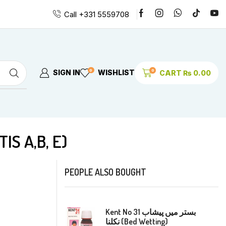
Call +331 5559708
0
0
SIGN IN
WISHLIST
CART
₨
0.00
ہیپاٹائٹس ا (HEPATITIS A,B, E)
PEOPLE ALSO BOUGHT
Kent No 31 بستر میں پیشاب
نکلنا (Bed Wetting)