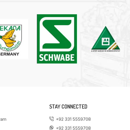
STAY CONNECTED
gram
+92 331 5559708
+92 331 5559708