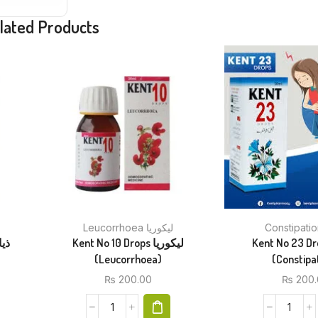
lated Products
Leucorrhoea لیکوریا
Kent No 23 Drop
Kent No 10 Drops لیکوریا
(Leucorrhoea)
(Constipa
₨
200.00
₨
200.