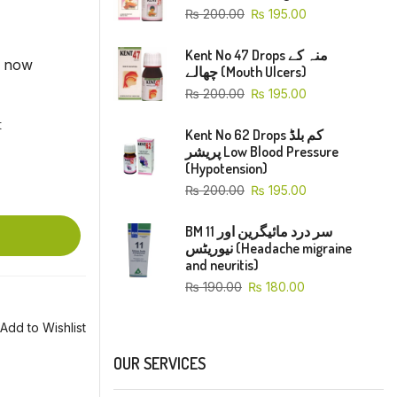
₨
200.00
₨
195.00
Kent No 47 Drops منہ کے
t now
چھالے (Mouth Ulcers)
₨
200.00
₨
195.00
t
Kent No 62 Drops کم بلڈ
پریشر Low Blood Pressure
(Hypotension)
₨
200.00
₨
195.00
BM 11 سر درد مائیگرین اور
نیوریٹس (Headache migraine
and neuritis)
₨
190.00
₨
180.00
Add to Wishlist
OUR SERVICES