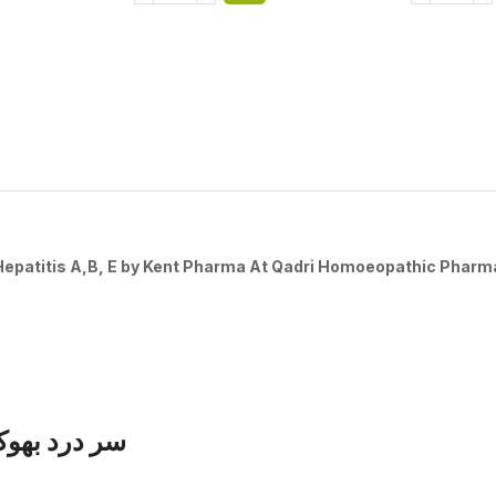
Hepatitis A,B, E
by Kent Pharma At Qadri Homoeopathic
Pharm
سر درد بھوک