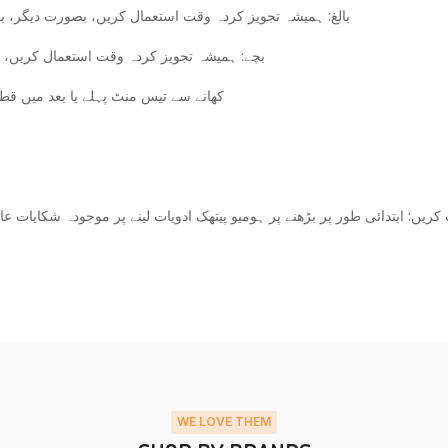
بالغ: ہمیشہ تجویز کردہ وقت استعمال کریں، بصورت دیگر، بالغوں کو 3 گھنٹے کے وقفے سے دن میں چار بار 10 سے 15 ق
بچے: ہمیشہ تجویز کردہ وقت استعمال کریں، بصورت دیگر، بچوں کو
کھانے سے تیس منٹ پہلے یا بعد میں ق
 کریں: ابتدائی طور پر بڑھنے پر ہومیو پیتھک ادویات لینے پر موجودہ شکای
WE LOVE THEM