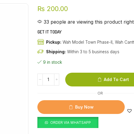
₨
200.00
33 people are viewing this product righ
GET IT TODAY
Pickup:
Wah Model Town Phase-II, Wah Cant
Shipping:
Within 3 to 5 business days
9 in stock
Add To Cart
OR
Buy Now
ORDER VIA WHATSAPP