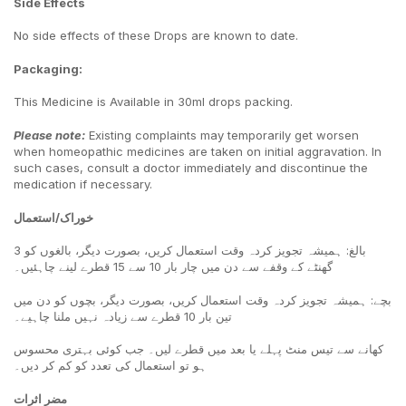
Side Effects
No side effects of these Drops are known to date.
Packaging:
This Medicine is Available in 30ml drops packing.
Please note
:
Existing complaints may temporarily get worsen
when homeopathic medicines are taken on initial aggravation. In
such cases, consult a doctor immediately and discontinue the
medication if necessary.
خوراک/استعمال
بالغ: ہمیشہ تجویز کردہ وقت استعمال کریں، بصورت دیگر، بالغوں کو 3
گھنٹے کے وقفے سے دن میں چار بار 10 سے 15 قطرے لینے چاہئیں۔
بچے: ہمیشہ تجویز کردہ وقت استعمال کریں، بصورت دیگر، بچوں کو دن میں
تین بار 10 قطرے سے زیادہ نہیں ملنا چاہیے۔
کھانے سے تیس منٹ پہلے یا بعد میں قطرے لیں۔ جب کوئی بہتری محسوس
ہو تو استعمال کی تعدد کو کم کر دیں۔
مضر اثرات