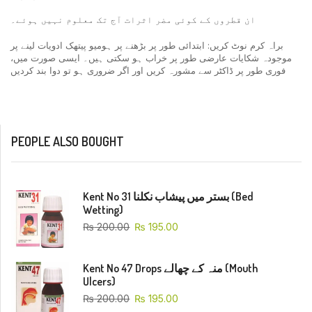
ان قطروں کے کوئی مضر اثرات آج تک معلوم نہیں ہوئے۔
براہ کرم نوٹ کریں: ابتدائی طور پر بڑھنے پر ہومیو پیتھک ادویات لینے پر
موجودہ شکایات عارضی طور پر خراب ہو سکتی ہیں۔ ایسی صورت میں،
فوری طور پر ڈاکٹر سے مشورہ کریں اور اگر ضروری ہو تو دوا بند کردیں
PEOPLE ALSO BOUGHT
Kent No 31 بستر میں پیشاب نکلنا (Bed
Wetting)
₨
200.00
₨
195.00
Kent No 47 Drops منہ کے چھالے (Mouth
Ulcers)
₨
200.00
₨
195.00