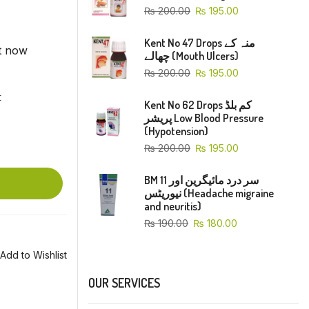
₨
200.00
₨
195.00
Kent No 47 Drops منہ کے
ht now
چھالے (Mouth Ulcers)
₨
200.00
₨
195.00
t
Kent No 62 Drops کم بلڈ
پریشر Low Blood Pressure
(Hypotension)
₨
200.00
₨
195.00
BM 11 سر درد مائیگرین اور
نیوریٹس (Headache migraine
and neuritis)
₨
190.00
₨
180.00
Add to Wishlist
OUR SERVICES