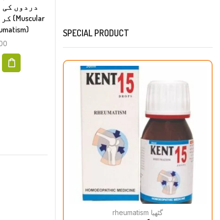
دردوں کی ع
cular
eumatism)
SPECIAL PRODUCT
00
rheumatism گٹھیا