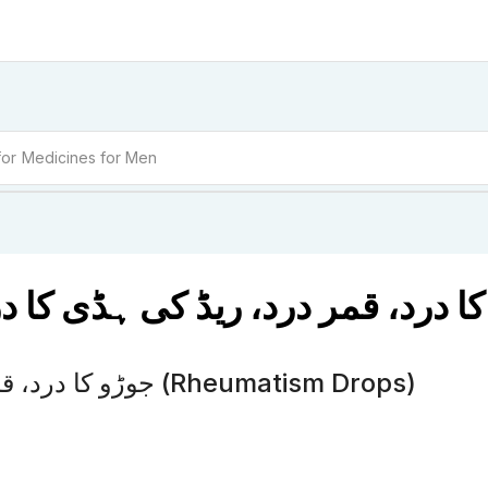
for
Medicines for Women
T 6 جوڑو کا درد، قمر درد، ریڈ کی ہڈی کا درد، عرق النساء (Rheumatism Drops)