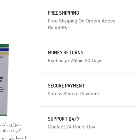
FREE SHIPPING
Free Shipping On Orders Above
Rs:9999/-
MONEY RETURNS
Exchange Within 30 Days
SECURE PAYMENT
Safe & Secure Payment
SUPPORT 24/7
n جوڑوں کی دردوں
,
Arthritis گٹھیا
,
Uric Acid یورک ایسڈ
Contact 24 Hours Day
T 46 Arthritis Uric Acid
rheumatism گٹھیا
₨
250.00