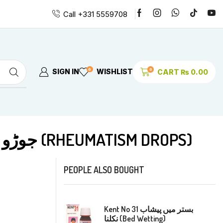
Call +331 5559708
0
0
SIGN IN
WISHLIST
CART
₨
0.00
T 6 جوڑو کا درد، قمر درد، ریڈ کی ہڈی کا درد، عرق النساء (RHEUMATISM DROPS)
PEOPLE ALSO BOUGHT
Kent No 31 بستر میں پیشاب
نکلنا (Bed Wetting)