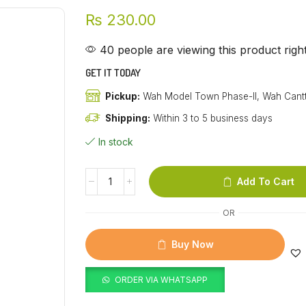
₨
230.00
40 people are viewing this product rig
GET IT TODAY
Pickup:
Wah Model Town Phase-II, Wah Cant
Shipping:
Within 3 to 5 business days
In stock
Add To Cart
OR
Buy Now
ORDER VIA WHATSAPP