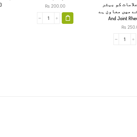
لامات کو بہتر
)
₨
200.00
کرنے میں معاون ہے (Mus
And Joint Rh
₨
250.